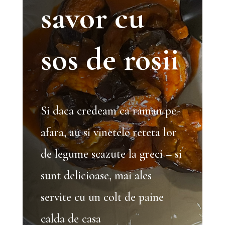
savor cu
sos de rosii
Si daca credeam ca raman pe-
afara, au si vinetele reteta lor
de legume scazute la greci – si
sunt delicioase, mai ales
servite cu un colt de paine
calda de casa