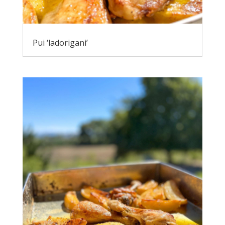
Pui ‘ladorigani’