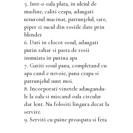
Intr-o oala plata, in uleiul de
masline, caliti ceapa, adaugati
usturoiul macinat, patrunjelul, sare,
piper si sucul din rosiile date prin
blender
Dati in clocot sosul, adaugati
putin zahar si pasta de rosii
inmuiata in putina apa
Gatiti sosul pana, completand cu
apa cand e nevoie, pana ceapa si
patrunjelul sunt moi.
Incorporati vinetele adaugandu-
le la oala si miscand oala circular
dar lent. Nu folositi lingura decat la
servire.
Serviti cu paine proaspata si feta.