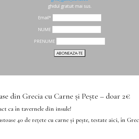
ghidul gratuit mai sus.
Email*
NUME
PRENUME
ase din Grecia cu Carne și Pește – doar 2€
act ca în tavernele din insule!
oase 40 de rețete cu carne și pește, testate aici, în Gre