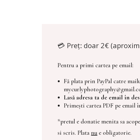
💳 Preț: doar 2€ (aproxima
Pentru a primi cartea pe email:
Fă plata prin PayPal catre mail
mycurlyphotography@gmail.
Lasă adresa ta de email în des
Primești cartea PDF pe email î
*pretul e donatie menita sa acope
si scris. Plata
nu
e obligatorie.