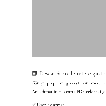
📘 Descarcă 40 de rețete gusto
Gătește preparate grecești autentice, ex
Am adunat într-o carte PDF cele mai gust
✅ Ușor de urmat