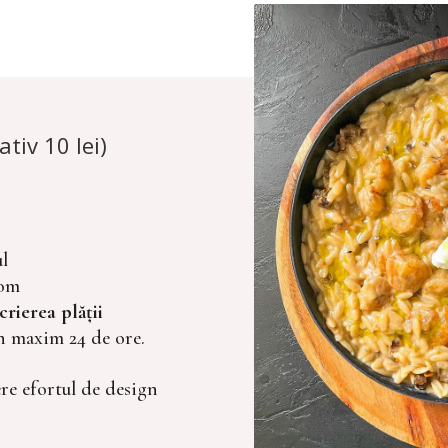
tiv 10 lei)
ul
com
crierea plății
n maxim 24 de ore.
re efortul de design