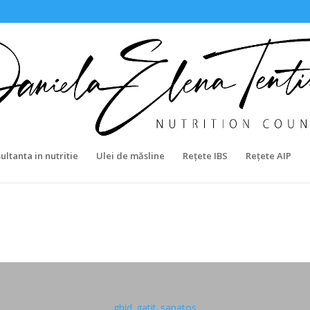
ultanta in nutritie
Ulei de măsline
Rețete IBS
Rețete AIP
ghid_gatit_sanatos