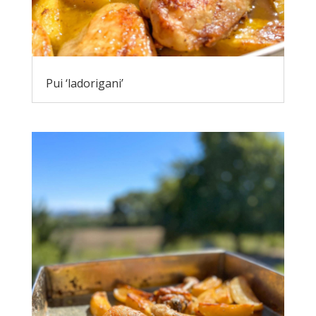
Pui ‘ladorigani’