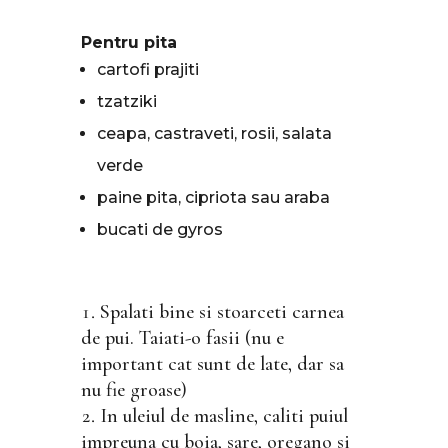
Pentru pita
cartofi prajiti
tzatziki
ceapa, castraveti, rosii, salata
verde
paine pita, cipriota sau araba
bucati de gyros
Spalati bine si stoarceti carnea
de pui. Taiati-o fasii (nu e
important cat sunt de late, dar sa
nu fie groase)
In uleiul de masline, caliti puiul
impreuna cu boia, sare, oregano si