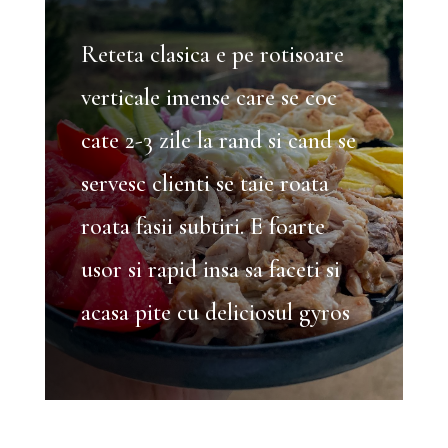
Reteta clasica e pe rotisoare
verticale imense care se coc
cate 2-3 zile la rand si cand se
servesc clienti se taie roata
roata fasii subtiri. E foarte
usor si rapid insa sa faceti si
acasa pite cu deliciosul gyros