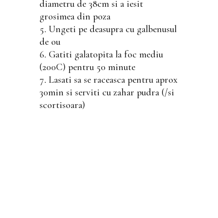
diametru de 38cm si a iesit
grosimea din poza
Ungeti pe deasupra cu galbenusul
de ou
Gatiti galatopita la foc mediu
(200C) pentru 50 minute
Lasati sa se raceasca pentru aprox
30min si serviti cu zahar pudra (/si
scortisoara)