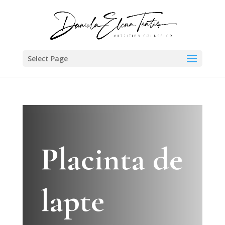
Select Page
Placinta de
lapte