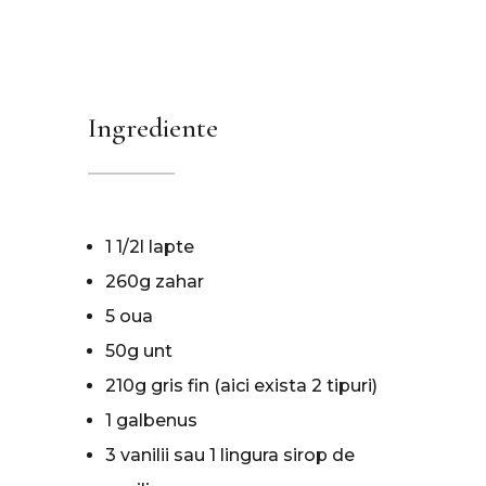
Ingrediente
1 1/2l lapte
260g zahar
5 oua
50g unt
210g gris fin (aici exista 2 tipuri)
1 galbenus
3 vanilii sau 1 lingura sirop de