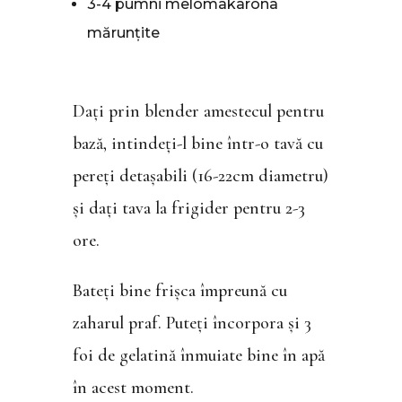
3-4 pumni melomakarona
mărunțite
Dați prin blender amestecul pentru
bază, intindeți-l bine într-o tavă cu
pereți detașabili (16-22cm diametru)
și dați tava la frigider pentru 2-3
ore.
Bateți bine frișca împreună cu
zaharul praf. Puteți încorpora și 3
foi de gelatină înmuiate bine în apă
în acest moment.