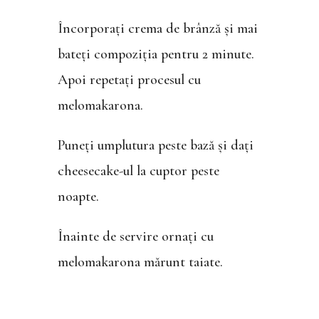
Încorporați crema de brânză și mai
bateți compoziția pentru 2 minute.
Apoi repetați procesul cu
melomakarona.
Puneți umplutura peste bază și dați
cheesecake-ul la cuptor peste
noapte.
Înainte de servire ornați cu
melomakarona mărunt taiate.