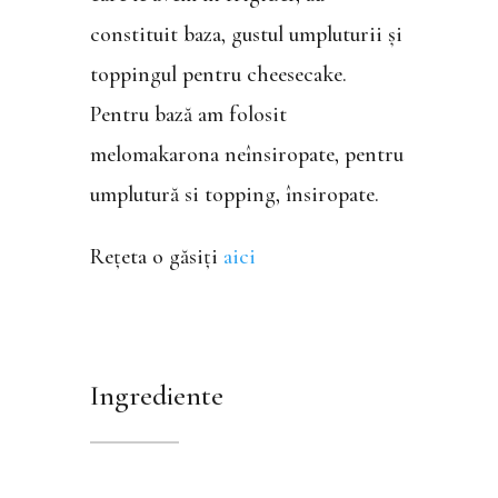
constituit baza, gustul umpluturii și
toppingul pentru cheesecake.
Pentru bază am folosit
melomakarona neînsiropate, pentru
umplutură si topping, însiropate.
Rețeta o găsiți
aici
Ingrediente