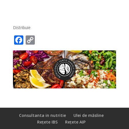
Distribuie
F
C
ac
o
e
p
b
y
o
Li
o
n
k
k
Consultanta in nutritie
Ulei de măsline
Rețete IBS
Rețete AIP