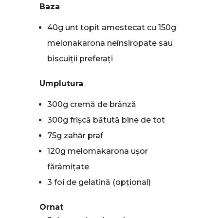
Baza
40g unt topit amestecat cu 150g
melonakarona neînsiropate sau
biscuiții preferați
Umplutura
300g cremă de brânză
300g frișcă bătută bine de tot
75g zahăr praf
120g melomakarona ușor
fărâmițate
3 foi de gelatină (opțional)
Ornat