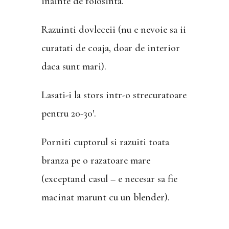
inainte de folosinta.
Razuinti dovleceii (nu e nevoie sa ii
curatati de coaja, doar de interior
daca sunt mari).
Lasati-i la stors intr-o strecuratoare
pentru 20-30′.
Porniti cuptorul si razuiti toata
branza pe o razatoare mare
(exceptand casul – e necesar sa fie
macinat marunt cu un blender).