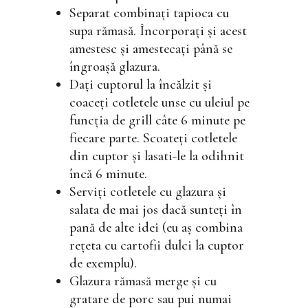
Separat combinați tapioca cu
supa rămasă. Încorporați și acest
amestesc și amestecați până se
îngroașă glazura.
Dați cuptorul la încălzit și
coaceți cotletele unse cu uleiul pe
funcția de grill câte 6 minute pe
fiecare parte. Scoateți cotletele
din cuptor și lasati-le la odihnit
încă 6 minute.
Serviți cotletele cu glazura și
salata de mai jos dacă sunteți în
pană de alte idei (eu aș combina
rețeta cu cartofii dulci la cuptor
de exemplu).
Glazura rămasă merge și cu
gratare de porc sau pui numai