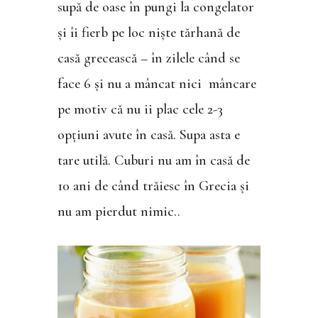
supă de oase în pungi la congelator
și îi fierb pe loc niște tărhană de
casă grecească – în zilele când se
face 6 și nu a mâncat nici mâncare
pe motiv că nu ii plac cele 2-3
opțiuni avute în casă. Supa asta e
tare utilă. Cuburi nu am în casă de
10 ani de când trăiesc în Grecia și
nu am pierdut nimic..