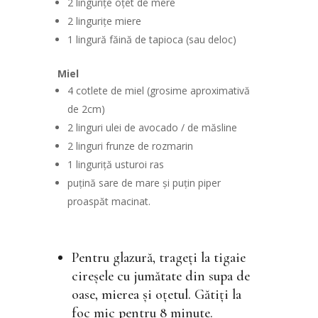
2 lingurițe oțet de mere
2 lingurițe miere
1 lingură făină de tapioca (sau deloc)
Miel
4 cotlete de miel (grosime aproximativă
de 2cm)
2 linguri ulei de avocado / de măsline
2 linguri frunze de rozmarin
1 linguriță usturoi ras
puțină sare de mare și puțin piper
proaspăt macinat.
Pentru glazură, trageți la tigaie
cireșele cu jumătate din supa de
oase, mierea și oțetul. Gătiți la
foc mic pentru 8 minute.