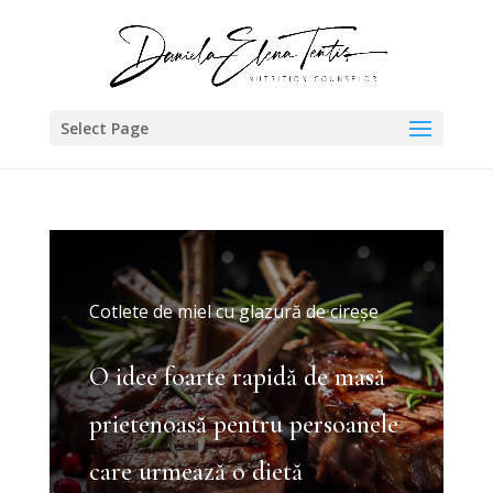
Select Page
Cotlete de miel cu glazură de cireșe
O idee foarte rapidă de masă
prietenoasă pentru persoanele
care urmează o dietă