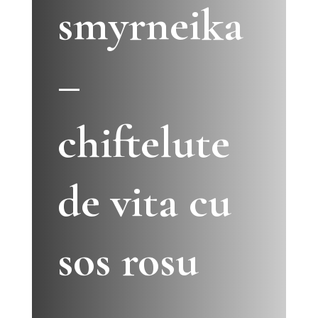
smyrneika
–
chiftelute
de vita cu
sos rosu