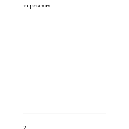
in poza mea.
2