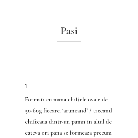
Pasi
1
Formati cu mana chiftele ovale de
50-60g fiecare, ‘aruncand’ / trecand
chifteaua dintr-un pumn in altul de
cateva ori pana se formeaza precum