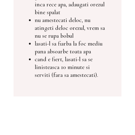
inca rece apa, adaugati orezul
bine spalat
nu amestecati deloc, nu
atingeti deloc orezul, vrem sa
nu se rupa bobul
lasati-l sa fiarba la foc mediu
pana absoarbe toata apa
cand e fiert, lasati-l sa se
linisteasca 10 minute si
serviti (fara sa amestecati).