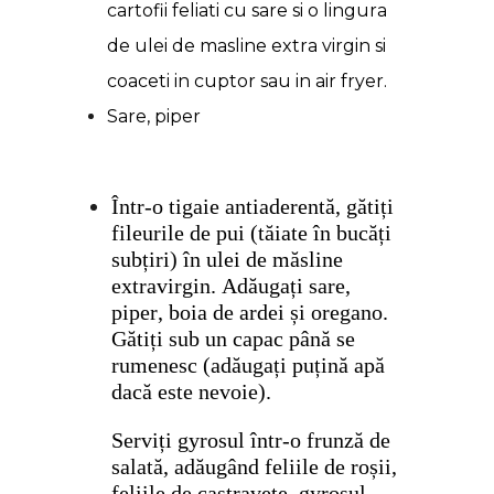
cartofii feliati cu sare si o lingura
de ulei de masline extra virgin si
coaceti in cuptor sau in air fryer.
Sare, piper
Într-o tigaie antiaderentă, gătiți
fileurile de pui (tăiate în bucăți
subțiri) în ulei de măsline
extravirgin. Adăugați sare,
piper, boia de ardei și oregano.
Gătiți sub un capac până se
rumenesc (adăugați puțină apă
dacă este nevoie).
Serviți gyrosul într-o frunză de
salată, adăugând feliile de roșii,
feliile de castravete, gyrosul,