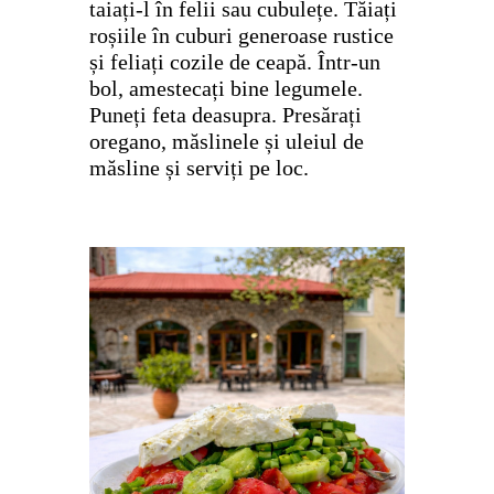
taiați-l în felii sau cubulețe. Tăiați
roșiile în cuburi generoase rustice
și feliați cozile de ceapă. Într-un
bol, amestecați bine legumele.
Puneți feta deasupra. Presărați
oregano, măslinele și uleiul de
măsline și serviți pe loc.