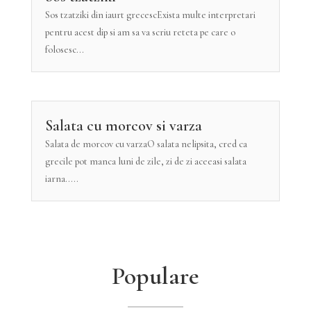
Sos tzatziki din iaurt grecescExista multe interpretari
pentru acest dip si am sa va scriu reteta pe care o
folosesc...
Salata cu morcov si varza
Salata de morcov cu varzaO salata nelipsita, cred ca
grecile pot manca luni de zile, zi de zi aceeasi salata
iarna.....
Populare