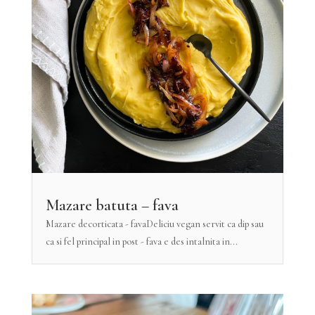
Mazare batuta – fava
Mazare decorticata - favaDeliciu vegan servit ca dip sau
ca si fel principal in post - fava e des intalnita in...